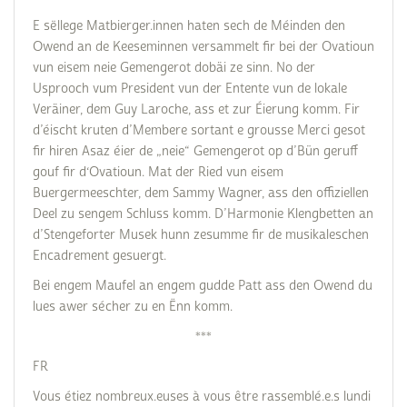
E sëllege Matbierger.innen haten sech de Méinden den
Owend an de Keeseminnen versammelt fir bei der Ovatioun
vun eisem neie Gemengerot dobäi ze sinn. No der
Usprooch vum President vun der Entente vun de lokale
Veräiner, dem Guy Laroche, ass et zur Éierung komm. Fir
d’éischt kruten d’Membere sortant e grousse Merci gesot
fir hiren Asaz éier de „neie“ Gemengerot op d’Bün geruff
gouf fir d‘Ovatioun. Mat der Ried vun eisem
Buergermeeschter, dem Sammy Wagner, ass den offiziellen
Deel zu sengem Schluss komm. D’Harmonie Klengbetten an
d’Stengeforter Musek hunn zesumme fir de musikaleschen
Encadrement gesuergt.
Bei engem Maufel an engem gudde Patt ass den Owend du
lues awer sécher zu en Ënn komm.
***
FR
Vous étiez nombreux.euses à vous être rassemblé.e.s lundi