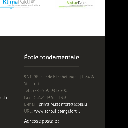
École fondamentale
t
9A & 9B, rue de Kleinbettingen | L-8436
Steinfort
Tél. : (+352) 39 93 13 300
rt.lu
Fax : (+352) 39 93 13 930
E-mail :
primaire.steinfort@ecole.lu
URL:
www.schoul-stengefort.lu
Adresse postale :