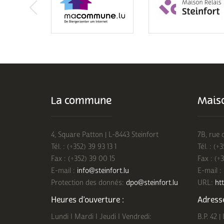
La commune
Maiso
4, Square Patton | L-8443 Steinfort
7B, rue 
Tél. : (+352) 39 93 13 1
Tél. : (+
Fax : (+352) 39 00 15
Fax : (+
E-mail :
info@steinfort.lu
E-mail :
Protection des donnés:
dpo@steinfort.lu
URL:
htt
Heures d’ouverture :
Adresse
Lundi I Mardi I Jeudi I Vendredi:
B.P. 42 |