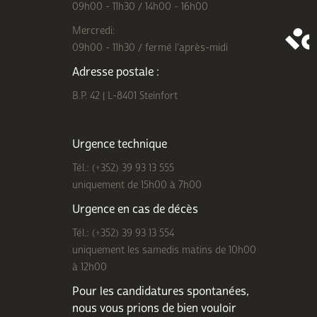
09h00 - 11h30 / 14h00 - 16h00
Mercredi:
09h00 - 11h30 / fermé l'après-midi
Adresse postale :
B.P. 42 | L-8401 Steinfort
Urgence technique
Tél.: (+352) 39 93 13 555
uniquement de 15h00 à 7h00
Urgence en cas de décès
Tél.: (+352) 39 93 13 554
uniquement les samedis matins de 10h00
à 12h00
Pour les candidatures spontanées,
nous vous prions de bien
vouloir