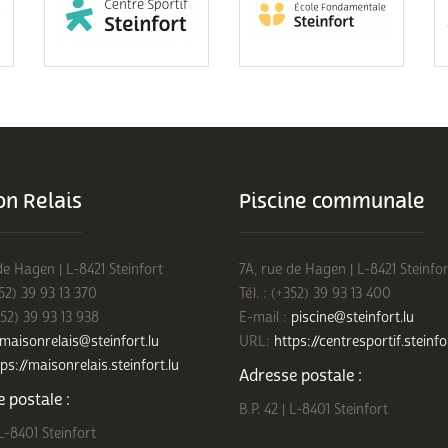
n Relais
Piscine communale
de Hagen | L-8421 Steinfort
7A, rue de Hagen | L-8421 Steinfor
352) 39 93 13 370
Tél. : (+352) 39 93 13 400
352) 39 93 13 938
E-mail :
piscine@steinfort.lu
maisonrelais@steinfort.lu
URL:
https://centresportif.steinfo
ps://maisonrelais.steinfort.lu
Adresse postale :
 postale :
B.P. 42 | L-8401 Steinfort
 L-8401 Steinfort