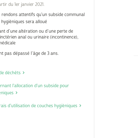
rtir du 1er janvier 2021.
 rendons attentifs qu'un subside communal
s hygièniques sera alloué
nt d’une altération ou d’une perte de
inctérien anal ou urinaire (incontinence),
 médicale
t pas dépassé l’âge de 3 ans.
 de déchêts
ant l'allocation d'un subside pour
ièniques
is d'utilisation de couches hygièniques