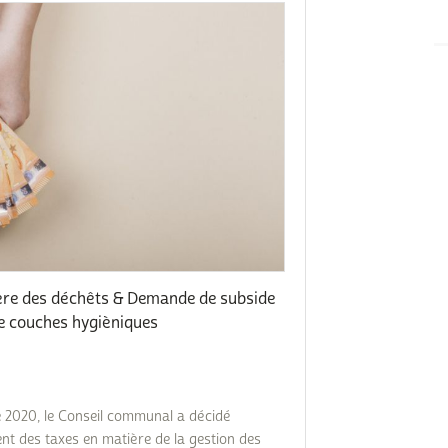
Subventions écologiques
Génération sans tabac
Médiation
Sauvons Bambi !
Office social régional
Steinfort
Repas sur roues
le
SICA
 au
Youth & Work
Zarabina
ère des déchêts & Demande de subside
 de couches hygièniques
des
e 2020, le Conseil communal a décidé
nt des taxes en matière de la gestion des