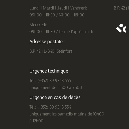
Lundi I Mardi I Jeudi I Vendredi:
B.P. 42 |
09h00 - 11h30 / 14h00 - 16h00
Mercredi:
09h00 - 11h30 / fermé l'après-midi
Adresse postale :
B.P. 42 | L-8401 Steinfort
Urgence technique
Tél.: (+352) 39 93 13 555
uniquement de 15h00 à 7h00
Urgence en cas de décès
Tél.: (+352) 39 93 13 554
uniquement les samedis matins de 10h00
à 12h00