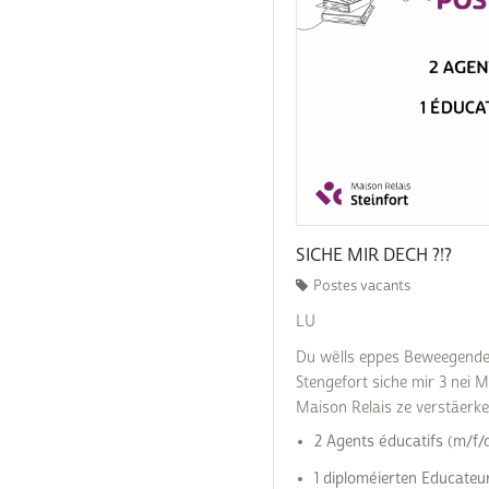
Commande poubelle(s)
Mobilitéitszentral
Raccordements Eau
Égalité des chances et
Comptes bancaires
Raccordements
du vivre-ensemble
Électricité & Gaz
Construire
Comptabilité
Règlements & Taxes
Copie conforme
Réservation d'une sal
communale
Décès
Séjourner / immigrer
Déchets & Recyclage
Luxembourg
SICHE MIR DECH ?!?
Déménagement
Postes vacants
Stationnement
résidentiel
Eau potable
LU
Subventions & Subsi
Du wëlls eppes Beweegende
Formulaires
Stengefort siche mir 3 nei M
Légalisation signature
Maison Relais ze verstäerke
2 Agents éducatifs (m/f/
Listes électorales
1 diploméierten Educateu