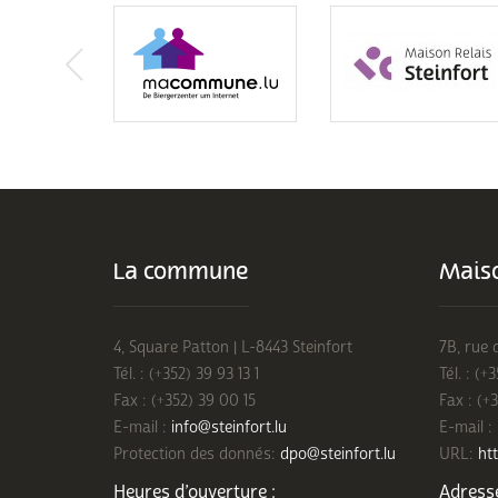
La commune
Maiso
4, Square Patton | L-8443 Steinfort
7B, rue 
Tél. : (+352) 39 93 13 1
Tél. : (+
Fax : (+352) 39 00 15
Fax : (+
E-mail :
info@steinfort.lu
E-mail :
Protection des donnés:
dpo@steinfort.lu
URL:
htt
Heures d’ouverture :
Adresse