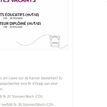
Subventions écologiques
Génération sans tabac
Médiation
Sauvons Bambi !
Office social régional
Steinfort
Repas sur roues
le
SICA
 au
Youth & Work
Zarabina
des
s am Liewe vun de Kanner bewierken? Zu
ataarbechter·inne fir d’Ekipp vun eiser
n:
d)
fir 20 Stonnen/Woch (CDI)
r (m/f/d)
fir 30 Stonnen/Woch (CDI)