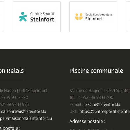
n Relais
Piscine communale
de Hagen | L-8421 Steinfort
7A, rue de Hagen | L-8421 Steinfor
352) 39 93 13 370
Tél. : (+352) 39 93 13 400
352) 39 93 13 938
E-mail :
piscine@steinfort.lu
maisonrelais@steinfort.lu
URL:
https://centresportif.steinfo
ps://maisonrelais.steinfort.lu
Adresse postale :
 postale :