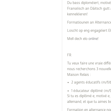
Du bass diploméiert, motivé
Franséisch an Däitsch gutt
kenneléieren!
Formatiounen an Alternance 
Loscht op eng engagéiert E
Mell dech elo
online
!
FR
Tu veux faire une vraie diffé
nous recherchons 3 nouvelle
Maison Relais :
2 agents éducatifs (m/f/
1 éducateur diplômé (m/f
Si tu es diplômé·e, motivé·e,
allemand, et que tu aimes bo
Formation en alternance no