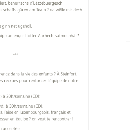
iert, beherrschs d'Lëtzebuergesch,
 a schaffs gären am Team ? da wëlle mir dech
ginn net ugeholl.
kipp an enger flotter Aarbechtsatmosphär?
***
rence dans la vie des enfants ? À Steinfort,
s recrues pour renforcer l’équipe de notre
d) à 20h/semaine (CDI)
/d) à 30h/semaine (CDI)
 à l’aise en luxembourgeois, français et
sser en équipe ? on veut te rencontrer !
n acceptée.