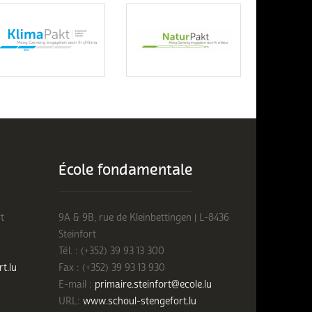
École fondamentale
t
9A & 9B, rue de Kleinbettingen | L-8436
Steinfort
Tél. : (+352) 39 93 13 300
rt.lu
Fax : (+352) 39 93 13 930
E-mail :
primaire.steinfort@ecole.lu
URL:
www.schoul-stengefort.lu