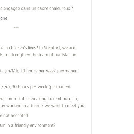
ipe engagée dans un cadre chaleureux ?
igne
!
***
 in children's lives? In Steinfort, we are
its to strengthen the team of our Maison
ts (m/f/d), 20 hours per week (permanent
m/f/d), 30 hours per week (permanent
ated, comfortable speaking Luxembourgish,
oy working in a team ? we want to meet you!
 not accepted.
am in a friendly environment?