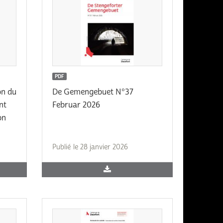
PDF
on du
De Gemengebuet N°37
nt
Februar 2026
on
Publié le 28 janvier 2026