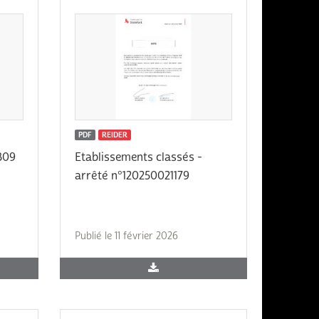
PDF
REIDER
809
Etablissements classés -
arrêté n°120250021179
Publié le 11 février 2026