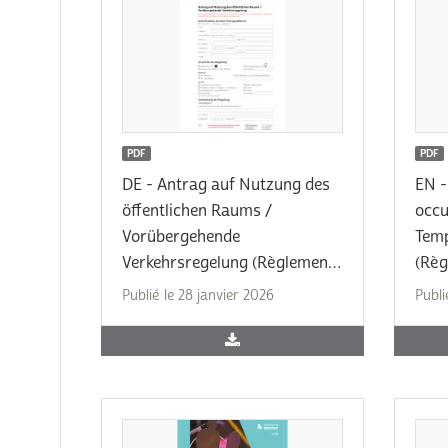
PDF
PDF
DE - Antrag auf Nutzung des
EN -
öffentlichen Raums /
occu
Vorübergehende
Temp
Verkehrsregelung (Règlement
(Règ
temporaire de la circulation)
circ
Publié le 28 janvier 2026
Publi