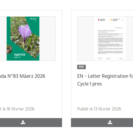
Subventions écologiques
Génération sans tabac
Médiation
Sauvons Bambi !
Office social régional
Steinfort
Repas sur roues
le
SICA
 au
Youth & Work
PDF
nda N°83 Mäerz 2026
EN - Letter Registration 
Zarabina
Cycle 1 pres
des
é le 16 février 2026
Publié le 13 février 2026