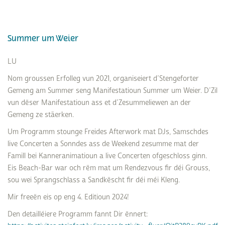
Summer um Weier
LU
Nom groussen Erfolleg vun 2021, organiseiert d’Stengeforter
Gemeng am Summer seng Manifestatioun Summer um Weier. D’Zil
vun dëser Manifestatioun ass et d’Zesummeliewen an der
Gemeng ze stäerken.
Um Programm stounge Freides Afterwork mat DJs, Samschdes
live Concerten a Sonndes ass de Weekend zesumme mat der
Famill bei Kanneranimatioun a live Concerten ofgeschloss ginn.
Eis Beach-Bar war och rëm mat um Rendezvous fir déi Grouss,
sou wei Sprangschlass a Sandkëscht fir déi méi Kleng.
Mir freeën eis op eng 4. Editioun 2024!
Den detailléiere Programm fannt Dir ënnert: