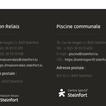
n Relais
Piscine communale
de Hagen | L-8421 Steinfort
7A, rue de Hagen | L-8421 Steinfor
352) 39 93 13 370
Tél. : (+352) 39 93 13 400
352) 39 93 13 938
E-mail :
piscine@steinfort.lu
maisonrelais@steinfort.lu
URL:
https://centresportif.steinfo
ps://maisonrelais.steinfort.lu
Adresse postale :
 postale :
B.P. 42 | L-8401 Steinfort
 L-8401 Steinfort