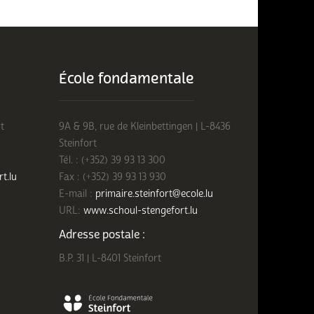
École fondamentale
t
9A & 9B, rue de Kleinbettingen | L-8436
Steinfort
Tél. : (+352) 39 93 13 300
rt.lu
Fax : (+352) 39 93 13 930
E-mail :
primaire.steinfort@ecole.lu
URL:
www.schoul-stengefort.lu
Adresse postale :
B.P. 31 | L-8401 Steinfort