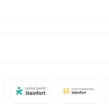
Subventions écologiques
Génération sans tabac
Médiation
Sauvons Bambi !
Office social régional
Steinfort
Repas sur roues
le
SICA
 au
Youth & Work
Zarabina
des