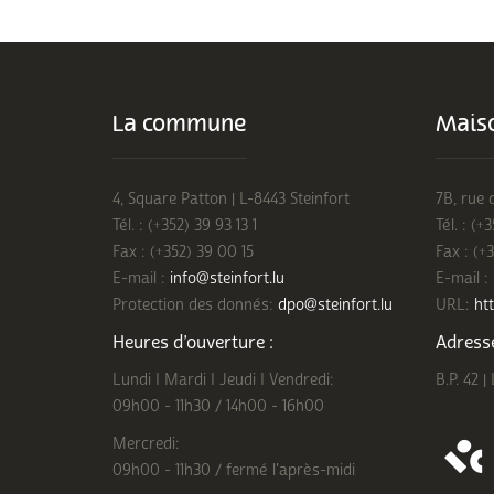
La commune
Maiso
4, Square Patton | L-8443 Steinfort
7B, rue 
Tél. : (+352) 39 93 13 1
Tél. : (+
Fax : (+352) 39 00 15
Fax : (+
E-mail :
info@steinfort.lu
E-mail :
Protection des donnés:
dpo@steinfort.lu
URL:
htt
Heures d’ouverture :
Adresse
Lundi I Mardi I Jeudi I Vendredi:
B.P. 42 |
09h00 - 11h30 / 14h00 - 16h00
Mercredi:
09h00 - 11h30 / fermé l'après-midi