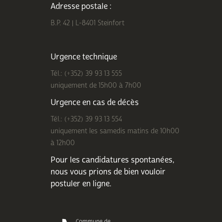
Adresse postale :
B.P. 42 | L-8401 Steinfort
Urgence technique
Tél.: (+352) 39 93 13 555
uniquement de 15h00 à 7h00
Urgence en cas de décès
Tél.: (+352) 39 93 13 554
uniquement les samedis matins de 10h00
à 12h00
Pour les candidatures spontanées,
nous vous prions de bien
vouloir
postuler en ligne
.