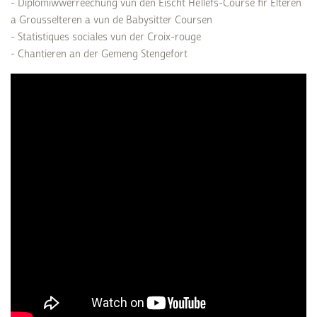
- Diplomiwwerreechung vun den Eischt Hëllefs-Course fir Elteren
a Grousselteren a vun de Babysitter Coursen
- Statistiques sociales vun der Croix-rouge
- Chantieren an der Gemeng Stengefort