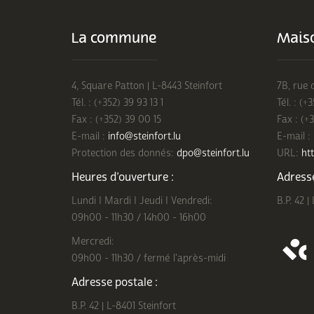
La commune
Maiso
4, Square Patton | L-8443 Steinfort
7B, rue 
Tél. : (+352) 39 93 13 1
Tél. : (+
Fax : (+352) 39 00 15
Fax : (+
E-mail :
info@steinfort.lu
E-mail :
Protection des donnés:
dpo@steinfort.lu
URL:
htt
Heures d’ouverture :
Adresse
Lundi I Mardi I Jeudi I Vendredi:
B.P. 42 |
09h00 - 11h30 / 14h00 - 16h00
Mercredi:
09h00 - 11h30 / fermé l'après-midi
Adresse postale :
B.P. 42 | L-8401 Steinfort