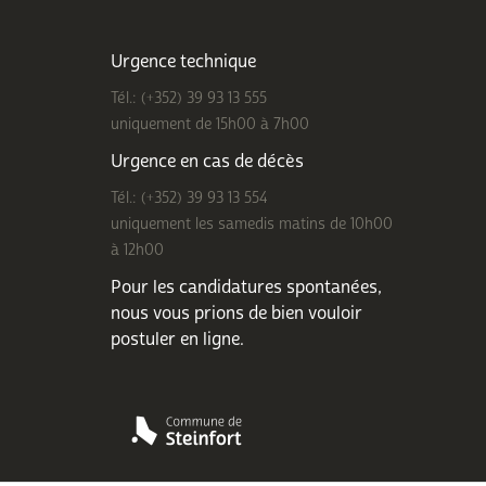
Urgence technique
Tél.: (+352) 39 93 13 555
uniquement de 15h00 à 7h00
Urgence en cas de décès
Tél.: (+352) 39 93 13 554
uniquement les samedis matins de 10h00
à 12h00
Pour les candidatures spontanées,
nous vous prions de bien
vouloir
postuler en ligne
.