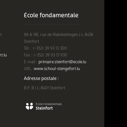
École fondamentale
t
9A & 9B, rue de Kleinbettingen | L-8436
Steinfort
Tél. : (+352) 39 93 13 300
rt.lu
Fax : (+352) 39 93 13 930
E-mail :
primaire.steinfort@ecole.lu
URL:
www.schoul-stengefort.lu
Adresse postale :
B.P. 31 | L-8401 Steinfort