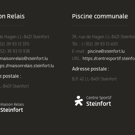
n Relais
Piscine communale
de Hagen | L-8421 Steinfort
7A, rue de Hagen | L-8421 Steinfor
352) 39 93 13 370
Tél. : (+352) 39 93 13 400
352) 39 93 13 938
E-mail :
piscine@steinfort.lu
maisonrelais@steinfort.lu
URL:
https://centresportif.steinfo
ps://maisonrelais.steinfort.lu
Adresse postale :
 postale :
B.P. 42 | L-8401 Steinfort
 L-8401 Steinfort