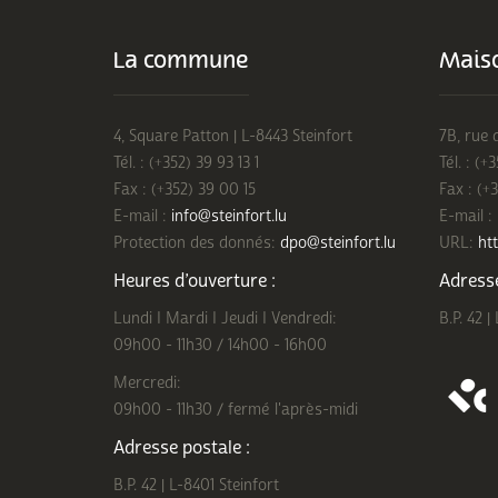
La commune
Maiso
4, Square Patton | L-8443 Steinfort
7B, rue 
Tél. : (+352) 39 93 13 1
Tél. : (+
Fax : (+352) 39 00 15
Fax : (+
E-mail :
info@steinfort.lu
E-mail :
Protection des donnés:
dpo@steinfort.lu
URL:
htt
Heures d’ouverture :
Adresse
Lundi I Mardi I Jeudi I Vendredi:
B.P. 42 |
09h00 - 11h30 / 14h00 - 16h00
Mercredi:
09h00 - 11h30 / fermé l'après-midi
Adresse postale :
B.P. 42 | L-8401 Steinfort