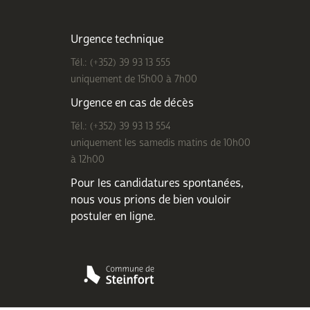
Urgence technique
Tél.: (+352) 39 93 13 555
uniquement de 15h00 à 7h00
Urgence en cas de décès
Tél.: (+352) 39 93 13 554
uniquement les samedis matins de 10h00
à 12h00
Pour les candidatures spontanées,
nous vous prions de bien
vouloir
postuler en ligne
.