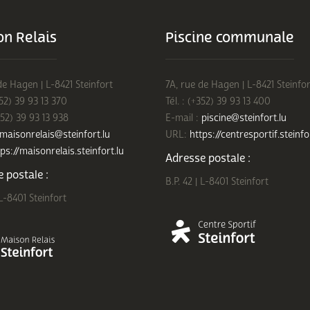
n Relais
Piscine communale
de Hagen | L-8421 Steinfort
7A, rue de Hagen | L-8421 Steinfor
352) 39 93 13 370
Tél. : (+352) 39 93 13 400
352) 39 93 13 938
E-mail :
piscine@steinfort.lu
maisonrelais@steinfort.lu
URL:
https://centresportif.steinfo
ps://maisonrelais.steinfort.lu
Adresse postale :
 postale :
B.P. 42 | L-8401 Steinfort
 L-8401 Steinfort