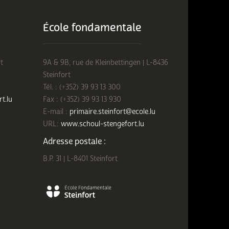
École fondamentale
t
9A & 9B, rue de Kleinbettingen | L-8436
Steinfort
Tél. : (+352) 39 93 13 300
rt.lu
Fax : (+352) 39 93 13 930
E-mail :
primaire.steinfort@ecole.lu
URL:
www.schoul-stengefort.lu
Adresse postale :
B.P. 31 | L-8401 Steinfort