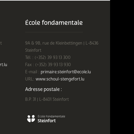
École fondamentale
t
9A & 9B, rue de Kleinbettingen | L-8436
Steinfort
Tél. : (+352) 39 93 13 300
rt.lu
Fax : (+352) 39 93 13 930
E-mail :
primaire.steinfort@ecole.lu
URL:
www.schoul-stengefort.lu
Adresse postale :
B.P. 31 | L-8401 Steinfort