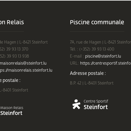
n Relais
Piscine communale
de Hagen | L-8421 Steinfort
7A, rue de Hagen | L-8421 Steinfor
352) 39 93 13 370
Tél. : (+352) 39 93 13 400
352) 39 93 13 938
E-mail :
piscine@steinfort.lu
maisonrelais@steinfort.lu
URL:
https://centresportif.steinfo
ps://maisonrelais.steinfort.lu
Adresse postale :
 postale :
B.P. 42 | L-8401 Steinfort
 L-8401 Steinfort