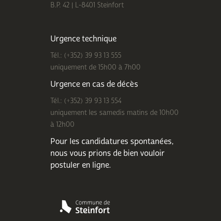
B.P. 42 | L-8401 Steinfort
Urgence technique
Tél.: (+352) 39 93 13 555
uniquement de 15h00 à 7h00
Urgence en cas de décès
Tél.: (+352) 39 93 13 554
uniquement les samedis matins de 10h00
à 12h00
Pour les candidatures spontanées,
nous vous prions de bien
vouloir
postuler en ligne
.