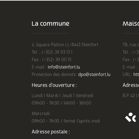
La commune
Maiso
4, Square Patton | L-8443 Steinfort
7B, rue 
Tél. : (+352) 39 93 13 1
Tél. : (+
Fax : (+352) 39 00 15
Fax : (+
E-mail :
info@steinfort.lu
E-mail :
Protection des donnés:
dpo@steinfort.lu
URL:
htt
Heures d’ouverture :
Adresse
Lundi I Mardi I Jeudi I Vendredi:
B.P. 42 |
09h00 - 11h30 / 14h00 - 16h00
Mercredi:
09h00 - 11h30 / fermé l'après-midi
Adresse postale :