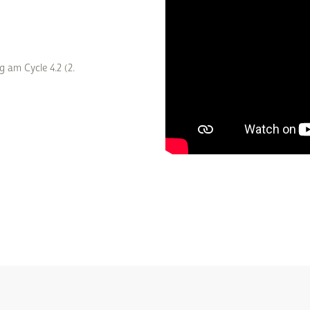
Subventions écologiques
Génération sans tabac
Médiation
Sauvons Bambi !
Office social régional
 am Cycle 4.2 (2.
Steinfort
Repas sur roues
le
SICA
 au
Youth & Work
Zarabina
des