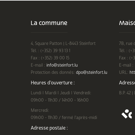
La commune
Maiso
4, Square Patton | L-8443 Steinfort
7B, rue 
Tél. : (+352) 39 93 13 1
Tél. : (+
Fax : (+352) 39 00 15
Fax : (+
E-mail :
info@steinfort.lu
E-mail :
Protection des donnés:
dpo@steinfort.lu
URL:
htt
Heures d’ouverture :
Adresse
Lundi I Mardi I Jeudi I Vendredi:
B.P. 42 |
09h00 - 11h30 / 14h00 - 16h00
Mercredi:
09h00 - 11h30 / fermé l'après-midi
Adresse postale :