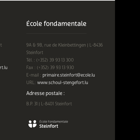
École fondamentale
t
9A & 9B, rue de Kleinbettingen | L-8436
Steinfort
Tél. : (+352) 39 93 13 300
rt.lu
Fax : (+352) 39 93 13 930
E-mail :
primaire.steinfort@ecole.lu
URL:
www.schoul-stengefort.lu
Adresse postale :
B.P. 31 | L-8401 Steinfort