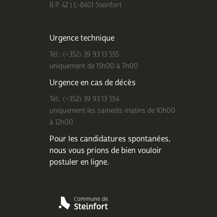
B.P. 42 | L-8401 Steinfort
Urgence technique
Tél.: (+352) 39 93 13 555
uniquement de 15h00 à 7h00
Urgence en cas de décès
Tél.: (+352) 39 93 13 554
uniquement les samedis matins de 10h00
à 12h00
Pour les candidatures spontanées,
nous vous prions de bien
vouloir
postuler en ligne
.