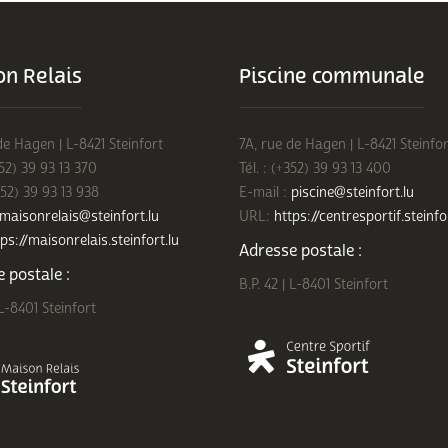
n Relais
Piscine communale
de Hagen | L-8421 Steinfort
7A, rue de Hagen | L-8421 Steinfor
352) 39 93 13 370
Tél. : (+352) 39 93 13 400
352) 39 93 13 938
E-mail :
piscine@steinfort.lu
maisonrelais@steinfort.lu
URL:
https://centresportif.steinfo
ps://maisonrelais.steinfort.lu
Adresse postale :
 postale :
B.P. 42 | L-8401 Steinfort
 L-8401 Steinfort