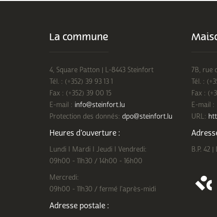
La commune
Maiso
4, Square Patton | L-8443 Steinfort
7B, rue 
Tél. : (+352) 39 93 13 1
Tél. : (+
Fax : (+352) 39 00 15
Fax : (+
E-mail :
info@steinfort.lu
E-mail :
Protection des donnés:
dpo@steinfort.lu
URL:
htt
Heures d’ouverture :
Adresse
Lundi I Mardi I Jeudi I Vendredi:
B.P. 42 |
09h00 - 11h30 / 14h00 - 16h00
Mercredi:
09h00 - 11h30 / fermé l'après-midi
Adresse postale :