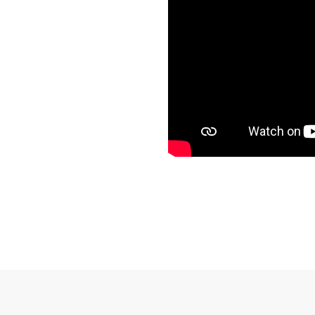
Subventions écologiques
Génération sans tabac
Médiation
Sauvons Bambi !
Office social régional
Steinfort
Repas sur roues
le
SICA
 au
Youth & Work
Zarabina
des