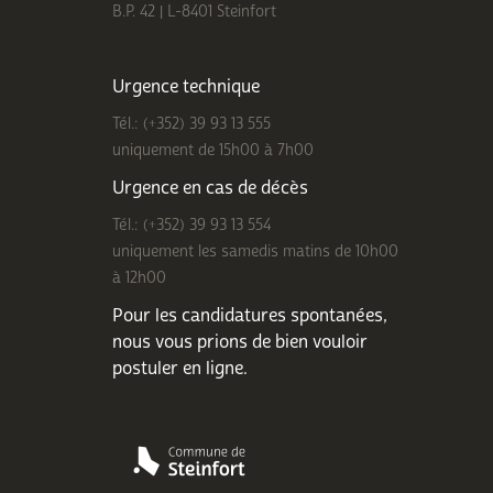
B.P. 42 | L-8401 Steinfort
Urgence technique
Tél.: (+352) 39 93 13 555
uniquement de 15h00 à 7h00
Urgence en cas de décès
Tél.: (+352) 39 93 13 554
uniquement les samedis matins de 10h00
à 12h00
Pour les candidatures spontanées,
nous vous prions de bien
vouloir
postuler en ligne
.