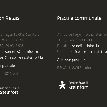
n Relais
Piscine communale
de Hagen | L-8421 Steinfort
7A, rue de Hagen | L-8421 Steinfor
352) 39 93 13 370
Tél. : (+352) 39 93 13 400
352) 39 93 13 938
E-mail :
piscine@steinfort.lu
maisonrelais@steinfort.lu
URL:
https://centresportif.steinfo
ps://maisonrelais.steinfort.lu
Adresse postale :
 postale :
B.P. 42 | L-8401 Steinfort
 L-8401 Steinfort