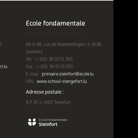
École fondamentale
t
9A & 9B, rue de Kleinbettingen | L-8436
Steinfort
Tél. : (+352) 39 93 13 300
rt.lu
Fax : (+352) 39 93 13 930
E-mail :
primaire.steinfort@ecole.lu
URL:
www.schoul-stengefort.lu
Adresse postale :
B.P. 31 | L-8401 Steinfort