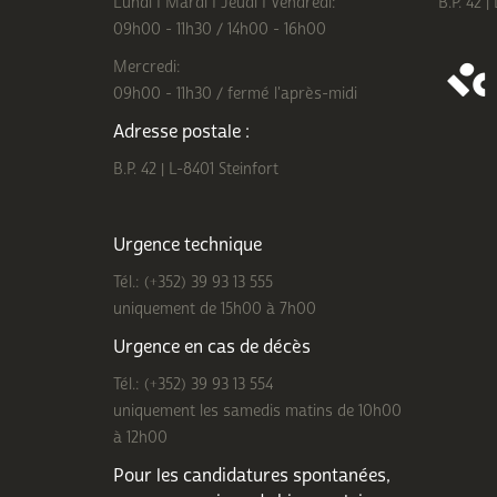
Lundi I Mardi I Jeudi I Vendredi:
B.P. 42 |
09h00 - 11h30 / 14h00 - 16h00
Mercredi:
09h00 - 11h30 / fermé l'après-midi
Adresse postale :
B.P. 42 | L-8401 Steinfort
Urgence technique
Tél.: (+352) 39 93 13 555
uniquement de 15h00 à 7h00
Urgence en cas de décès
Tél.: (+352) 39 93 13 554
uniquement les samedis matins de 10h00
à 12h00
Pour les candidatures spontanées,