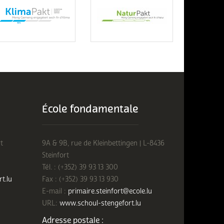
École fondamentale
t
9A & 9B, rue de Kleinbettingen | L-8436
Steinfort
Tél. : (+352) 39 93 13 300
rt.lu
Fax : (+352) 39 93 13 930
E-mail :
primaire.steinfort@ecole.lu
URL:
www.schoul-stengefort.lu
Adresse postale :