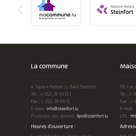
La commune
Maiso
4, Square Patton | L-8443 Steinfort
7B, rue 
Tél. : (+352) 39 93 13 1
Tél. : (+
Fax : (+352) 39 00 15
Fax : (+
E-mail :
info@steinfort.lu
E-mail :
Protection des donnés:
dpo@steinfort.lu
URL:
htt
Heures d’ouverture :
Adresse