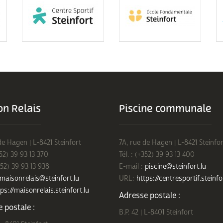
n Relais
Piscine communale
de Hagen | L-8421 Steinfort
7A, rue de Hagen | L-8421 Steinfor
352) 39 93 13 370
Tél. : (+352) 39 93 13 400
352) 39 93 13 938
E-mail :
piscine@steinfort.lu
maisonrelais@steinfort.lu
URL:
https://centresportif.steinfo
ps://maisonrelais.steinfort.lu
Adresse postale :
 postale :
B.P. 42 | L-8401 Steinfort