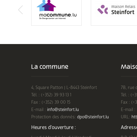
La commune
Maiso
4, Square Patton | L-8443 Steinfort
7B, rue 
Tél. : (+352) 39 93 13 1
Tél. : (+
Fax : (+352) 39 00 15
Fax : (+
E-mail :
info@steinfort.lu
E-mail :
Protection des donnés:
dpo@steinfort.lu
URL:
htt
Heures d’ouverture :
Adresse