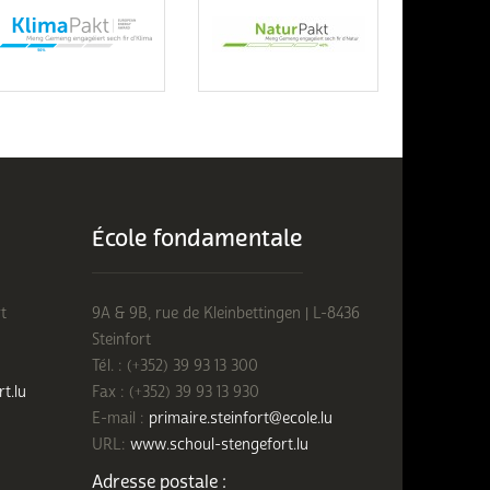
École fondamentale
t
9A & 9B, rue de Kleinbettingen | L-8436
Steinfort
Tél. : (+352) 39 93 13 300
rt.lu
Fax : (+352) 39 93 13 930
E-mail :
primaire.steinfort@ecole.lu
URL:
www.schoul-stengefort.lu
Adresse postale :