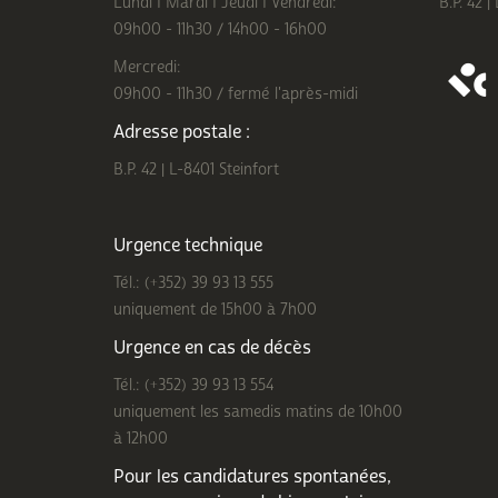
Lundi I Mardi I Jeudi I Vendredi:
B.P. 42 |
09h00 - 11h30 / 14h00 - 16h00
Mercredi:
09h00 - 11h30 / fermé l'après-midi
Adresse postale :
B.P. 42 | L-8401 Steinfort
Urgence technique
Tél.: (+352) 39 93 13 555
uniquement de 15h00 à 7h00
Urgence en cas de décès
Tél.: (+352) 39 93 13 554
uniquement les samedis matins de 10h00
à 12h00
Pour les candidatures spontanées,