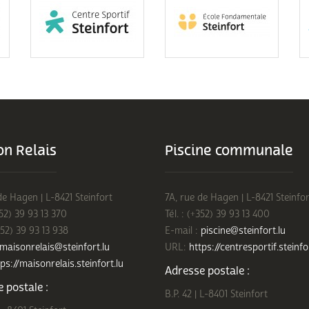
n Relais
Piscine communale
de Hagen | L-8421 Steinfort
7A, rue de Hagen | L-8421 Steinfor
352) 39 93 13 370
Tél. : (+352) 39 93 13 400
352) 39 93 13 938
E-mail :
piscine@steinfort.lu
maisonrelais@steinfort.lu
URL:
https://centresportif.steinfo
ps://maisonrelais.steinfort.lu
Adresse postale :
 postale :
B.P. 42 | L-8401 Steinfort