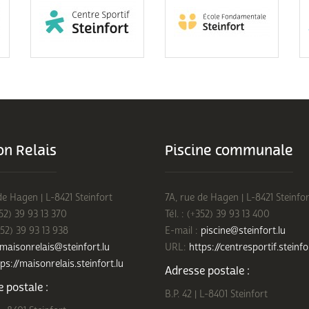
n Relais
Piscine communale
de Hagen | L-8421 Steinfort
7A, rue de Hagen | L-8421 Steinfor
352) 39 93 13 370
Tél. : (+352) 39 93 13 400
352) 39 93 13 938
E-mail :
piscine@steinfort.lu
maisonrelais@steinfort.lu
URL:
https://centresportif.steinfo
ps://maisonrelais.steinfort.lu
Adresse postale :
 postale :
B.P. 42 | L-8401 Steinfort