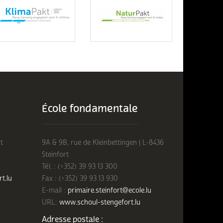
École fondamentale
t
9A & 9B, rue de Kleinbettingen | L-8436
Steinfort
Tél. : (+352) 39 93 13 300
rt.lu
Fax : (+352) 39 93 13 930
E-mail :
primaire.steinfort@ecole.lu
URL:
www.schoul-stengefort.lu
Adresse postale :