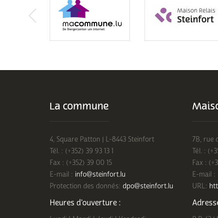
La commune
Maiso
4, Square Patton | L-8443 Steinfort
7B, rue 
Tél. : (+352) 39 93 13 1
Tél. : (+
Fax : (+352) 39 00 15
Fax : (+
E-mail :
info@steinfort.lu
E-mail :
Protection des donnés:
dpo@steinfort.lu
URL:
htt
Heures d’ouverture :
Adresse