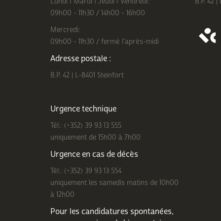
Lundi I Mardi I Jeudi I Vendredi:
B.P. 42 |
09h00 - 11h30 / 14h00 - 16h00
Mercredi:
09h00 - 11h30 / fermé l'après-midi
Adresse postale :
B.P. 42 | L-8401 Steinfort
Urgence technique
Tél.: (+352) 39 93 13 555
uniquement de 15h00 à 7h00
Urgence en cas de décès
Tél.: (+352) 39 93 13 554
uniquement les samedis matins de 10h00
à 12h00
Pour les candidatures spontanées,