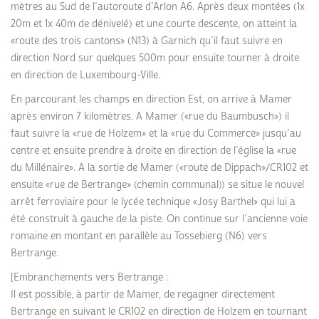
mètres au Sud de l’autoroute d’Arlon A6. Après deux montées (1x
20m et 1x 40m de dénivelé) et une courte descente, on atteint la
«route des trois cantons» (N13) à Garnich qu’il faut suivre en
direction Nord sur quelques 500m pour ensuite tourner à droite
en direction de Luxembourg-Ville.
En parcourant les champs en direction Est, on arrive à Mamer
après environ 7 kilomètres. A Mamer («rue du Baumbusch») il
faut suivre la «rue de Holzem» et la «rue du Commerce» jusqu’au
centre et ensuite prendre à droite en direction de l’église la «rue
du Millénaire». A la sortie de Mamer («route de Dippach»/CR102 et
ensuite «rue de Bertrange» (chemin communal)) se situe le nouvel
arrêt ferroviaire pour le lycée technique «Josy Barthel» qui lui a
été construit à gauche de la piste. On continue sur l’ancienne voie
romaine en montant en parallèle au Tossebierg (N6) vers
Bertrange.
[Embranchements vers Bertrange :
Il est possible, à partir de Mamer, de regagner directement
Bertrange en suivant le CR102 en direction de Holzem en tournant