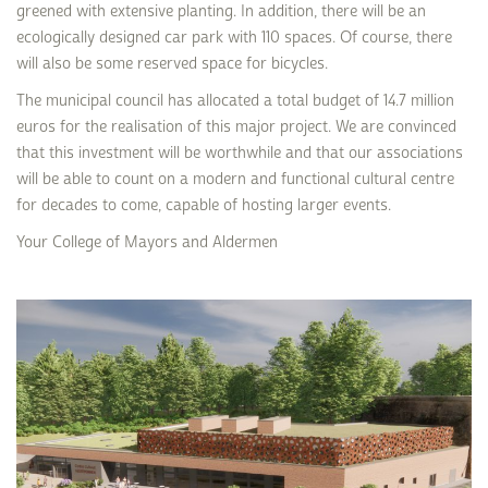
greened with extensive planting. In addition, there will be an
ecologically designed car park with 110 spaces. Of course, there
will also be some reserved space for bicycles.
The municipal council has allocated a total budget of 14.7 million
euros for the realisation of this major project. We are convinced
that this investment will be worthwhile and that our associations
will be able to count on a modern and functional cultural centre
for decades to come, capable of hosting larger events.
Your College of Mayors and Aldermen