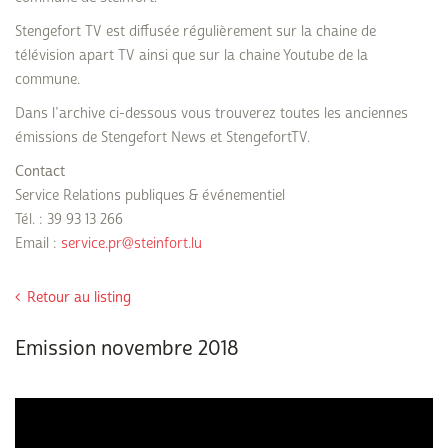
Stengefort TV est diffusée régulièrement sur la chaine de
télévision apart TV ainsi que sur la chaine Youtube de la
commune.
Dans l’archive ci-dessous vous trouverez toutes les anciennes
émissions de Stengefort News et StengefortTV.
Contact
Service Relations publiques & événementiel
Tél. : 39 93 13 266
Email :
service.pr@steinfort.lu
Retour au listing
Emission novembre 2018