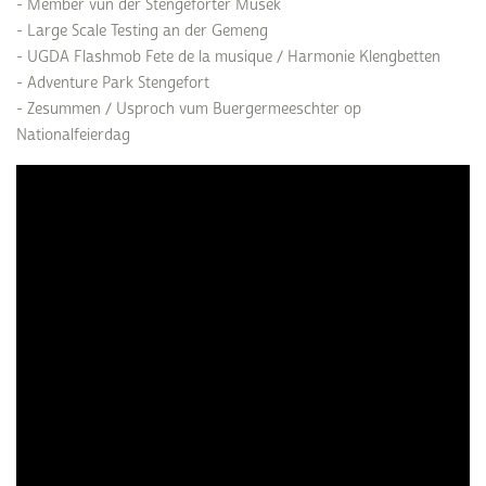
- Member vun der Stengeforter Musek
- Large Scale Testing an der Gemeng
- UGDA Flashmob Fete de la musique / Harmonie Klengbetten
- Adventure Park Stengefort
- Zesummen / Usproch vum Buergermeeschter op
Nationalfeierdag