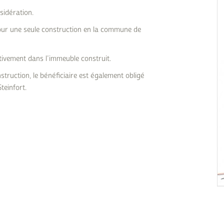
Subventions écologiques
Génération sans tabac
sidération.
Médiation
pour une seule construction en la commune de
Sauvons Bambi !
Office social régional
Steinfort
ctivement dans l’immeuble construit.
Repas sur roues
le
truction, le bénéficiaire est également obligé
einfort.
SICA
 au
Youth & Work
Zarabina
des