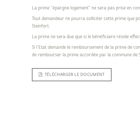
Commande poubelle(s)
Mobilitéitszentral
Raccordements Eau
La prime "épargne logement" ne sera pas prise en con
Égalité des chances et
Comptes bancaires
Raccordements
Tout demandeur ne pourra solliciter cette prime que 
du vivre-ensemble
Électricité & Gaz
Construire
Steinfort.
Comptabilité
Règlements & Taxes
La prime ne sera due que si le bénéficiaire réside effe
Copie conforme
Réservation d'une sal
Si l’Etat demande le remboursement de la prime de cons
communale
Décès
de rembourser la prime accordée par la commune de St
Séjourner / immigrer
Déchets & Recyclage
Luxembourg
TÉLÉCHARGER LE DOCUMENT
Déménagement
Stationnement
résidentiel
Eau potable
Subventions & Subsi
Formulaires
Légalisation signature
Listes électorales