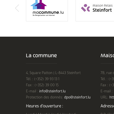
La commune
Maiso
4, Square Patton | L-8443 Steinfort
7B, rue 
Tél. : (+352) 39 93 13 1
Tél. : (+
Fax : (+352) 39 00 15
Fax : (+
E-mail :
info@steinfort.lu
E-mail :
Protection des donnés:
dpo@steinfort.lu
URL:
htt
Heures d’ouverture :
Adresse