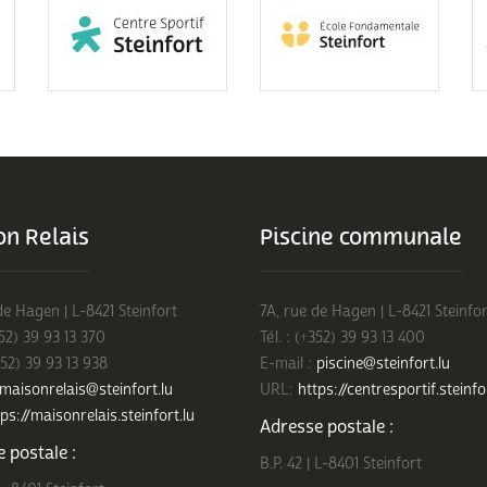
n Relais
Piscine communale
de Hagen | L-8421 Steinfort
7A, rue de Hagen | L-8421 Steinfor
352) 39 93 13 370
Tél. : (+352) 39 93 13 400
352) 39 93 13 938
E-mail :
piscine@steinfort.lu
maisonrelais@steinfort.lu
URL:
https://centresportif.steinfo
ps://maisonrelais.steinfort.lu
Adresse postale :
 postale :
B.P. 42 | L-8401 Steinfort