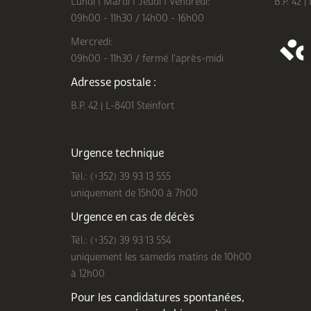
Lundi I Mardi I Jeudi I Vendredi:
B.P. 42 |
09h00 - 11h30 / 14h00 - 16h00
Mercredi:
09h00 - 11h30 / fermé l'après-midi
Adresse postale :
B.P. 42 | L-8401 Steinfort
Urgence technique
Tél.: (+352) 39 93 13 555
uniquement de 15h00 à 7h00
Urgence en cas de décès
Tél.: (+352) 39 93 13 554
uniquement les samedis matins de 10h00
à 12h00
Pour les candidatures spontanées,