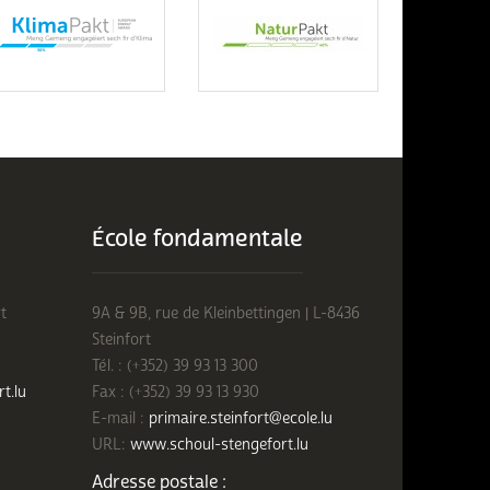
École fondamentale
t
9A & 9B, rue de Kleinbettingen | L-8436
Steinfort
Tél. : (+352) 39 93 13 300
rt.lu
Fax : (+352) 39 93 13 930
E-mail :
primaire.steinfort@ecole.lu
URL:
www.schoul-stengefort.lu
Adresse postale :