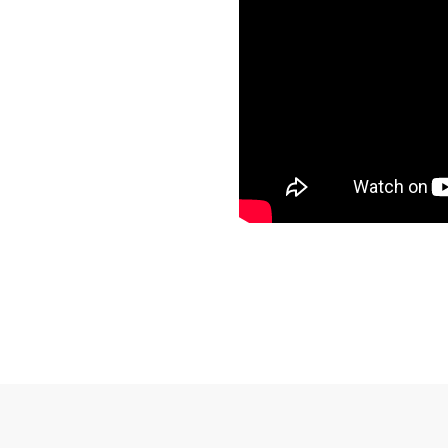
Subventions écologiques
Génération sans tabac
Médiation
Sauvons Bambi !
Office social régional
Steinfort
Repas sur roues
le
SICA
 au
Youth & Work
Zarabina
des