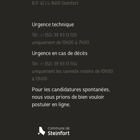
B.P. 42 | L-8401 Steinfort
Urgence technique
Tél.: (+352) 39 93 13 555
uniquement de 15h00 à 7h00
Urgence en cas de décès
Tél.: (+352) 39 93 13 554
uniquement les samedis matins de 10h00
à 12h00
Pour les candidatures spontanées,
nous vous prions de bien
vouloir
postuler en ligne
.