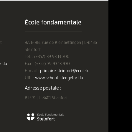
École fondamentale
t
9A & 9B, rue de Kleinbettingen | L-8436
Steinfort
Tél. : (+352) 39 93 13 300
rt.lu
Fax : (+352) 39 93 13 930
E-mail :
primaire.steinfort@ecole.lu
URL:
www.schoul-stengefort.lu
Adresse postale :
B.P. 31 | L-8401 Steinfort