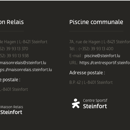
n Relais
Piscine communale
de Hagen | L-8421 Steinfort
7A, rue de Hagen | L-8421 Steinfor
352) 39 93 13 370
Tél. : (+352) 39 93 13 400
352) 39 93 13 938
E-mail :
piscine@steinfort.lu
maisonrelais@steinfort.lu
URL:
https://centresportif.steinfo
ps://maisonrelais.steinfort.lu
Adresse postale :
 postale :
B.P. 42 | L-8401 Steinfort
 L-8401 Steinfort