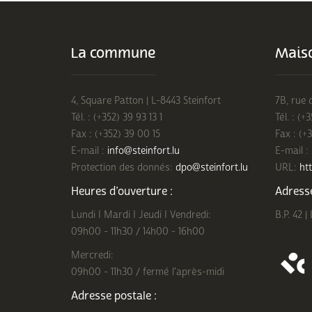
La commune
Maiso
4, Square Patton | L-8443 Steinfort
7B, rue 
Tél. : (+352) 39 93 13 1
Tél. : (+
Fax : (+352) 39 00 15
Fax : (+
E-mail :
info@steinfort.lu
E-mail :
Protection des donnés:
dpo@steinfort.lu
URL:
htt
Heures d’ouverture :
Adresse
Lundi I Mardi I Jeudi I Vendredi:
B.P. 42 |
09h00 - 11h30 / 14h00 - 16h00
Mercredi:
09h00 - 11h30 / fermé l'après-midi
Adresse postale :