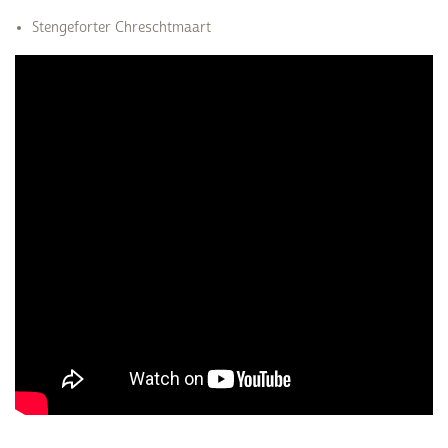
Stengeforter Chreschtmaart