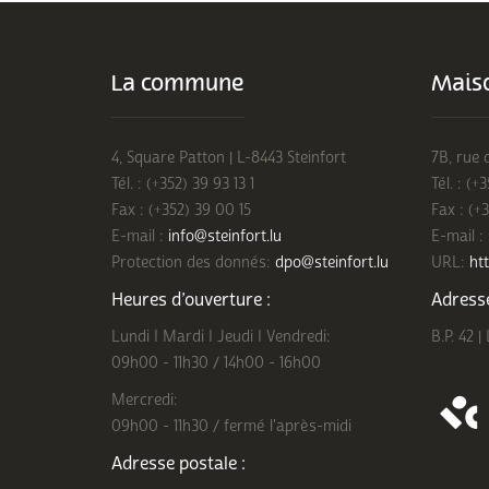
La commune
Maiso
4, Square Patton | L-8443 Steinfort
7B, rue 
Tél. : (+352) 39 93 13 1
Tél. : (+
Fax : (+352) 39 00 15
Fax : (+
E-mail :
info@steinfort.lu
E-mail :
Protection des donnés:
dpo@steinfort.lu
URL:
htt
Heures d’ouverture :
Adresse
Lundi I Mardi I Jeudi I Vendredi:
B.P. 42 |
09h00 - 11h30 / 14h00 - 16h00
Mercredi:
09h00 - 11h30 / fermé l'après-midi
Adresse postale :