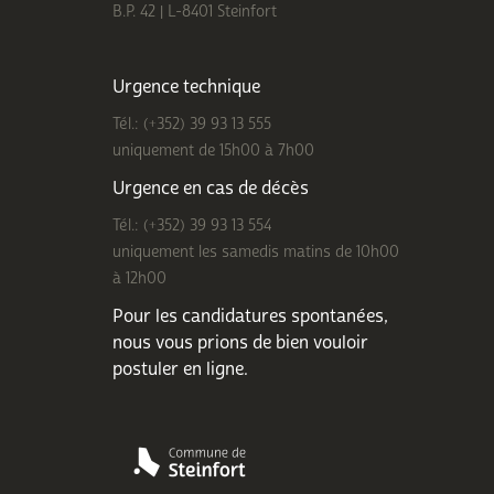
B.P. 42 | L-8401 Steinfort
Urgence technique
Tél.: (+352) 39 93 13 555
uniquement de 15h00 à 7h00
Urgence en cas de décès
Tél.: (+352) 39 93 13 554
uniquement les samedis matins de 10h00
à 12h00
Pour les candidatures spontanées,
nous vous prions de bien
vouloir
postuler en ligne
.