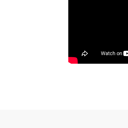
Subventions écologiques
Génération sans tabac
Médiation
Sauvons Bambi !
Office social régional
Steinfort
Repas sur roues
le
SICA
 au
Youth & Work
Zarabina
des