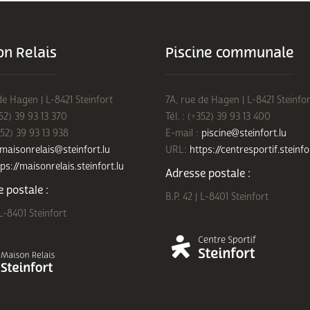
n Relais
Piscine communale
de Hagen | L-8421 Steinfort
7A, rue de Hagen | L-8421 Steinfor
352) 39 93 13 370
Tél. : (+352) 39 93 13 400
352) 39 93 13 938
E-mail :
piscine@steinfort.lu
maisonrelais@steinfort.lu
URL:
https://centresportif.steinfo
ps://maisonrelais.steinfort.lu
Adresse postale :
 postale :
B.P. 42 | L-8401 Steinfort
 L-8401 Steinfort