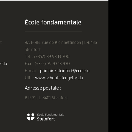
École fondamentale
t
9A & 9B, rue de Kleinbettingen | L-8436
Steinfort
Tél. : (+352) 39 93 13 300
rt.lu
Fax : (+352) 39 93 13 930
E-mail :
primaire.steinfort@ecole.lu
URL:
www.schoul-stengefort.lu
Adresse postale :
B.P. 31 | L-8401 Steinfort