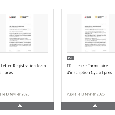
Subventions écologiques
Génération sans tabac
Médiation
Sauvons Bambi !
Office social régional
Steinfort
Repas sur roues
le
SICA
 au
Youth & Work
PDF
 Letter Registration form
FR - Lettre Formulaire
Zarabina
e 1 pres
d'inscription Cycle 1 pres
des
é le 13 février 2026
Publié le 13 février 2026