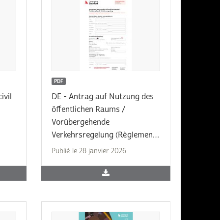
PDF
ivil
DE - Antrag auf Nutzung des
öffentlichen Raums /
Vorübergehende
Verkehrsregelung (Règlement
temporaire de la circulation)
Publié le 28 janvier 2026