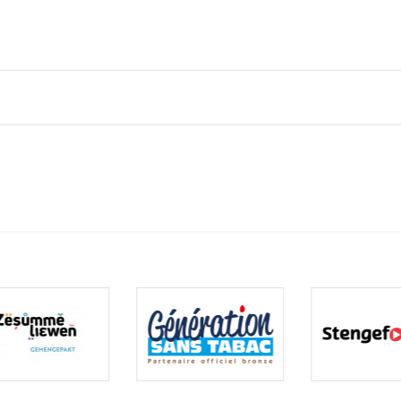
Subventions écologiques
Génération sans tabac
Médiation
Sauvons Bambi !
Office social régional
Steinfort
Repas sur roues
le
SICA
 au
Youth & Work
Zarabina
des