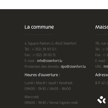
La commune
Maiso
4, Square Patton | L-8443 Steinfort
7B, rue 
Tél. : (+352) 39 93 13 1
Tél. : (+
Fax : (+352) 39 00 15
Fax : (+
E-mail :
info@steinfort.lu
E-mail :
Protection des donnés:
dpo@steinfort.lu
URL:
htt
Heures d’ouverture :
Adresse
Lundi I Mardi I Jeudi I Vendredi:
B.P. 42 |
09h00 - 11h30 / 14h00 - 16h00
Mercredi:
09h00 - 11h30 / fermé l'après-midi