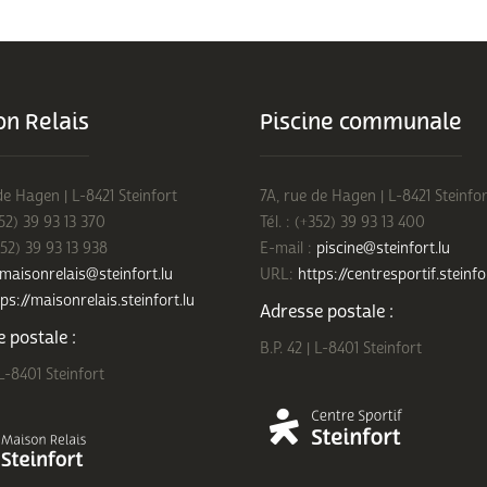
n Relais
Piscine communale
de Hagen | L-8421 Steinfort
7A, rue de Hagen | L-8421 Steinfor
352) 39 93 13 370
Tél. : (+352) 39 93 13 400
352) 39 93 13 938
E-mail :
piscine@steinfort.lu
maisonrelais@steinfort.lu
URL:
https://centresportif.steinfo
ps://maisonrelais.steinfort.lu
Adresse postale :
 postale :
B.P. 42 | L-8401 Steinfort
 L-8401 Steinfort