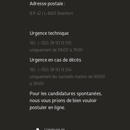
Adresse postale :
B.P. 42 | L-8401 Steinfort
Urgence technique
Tél.: (+352) 39 93 13 555
uniquement de 15h00 à 7h00
Urgence en cas de décès
Tél.: (+352) 39 93 13 554
uniquement les samedis matins de 10h00
à 12h00
Pour les candidatures spontanées,
nous vous prions de bien
vouloir
postuler en ligne
.