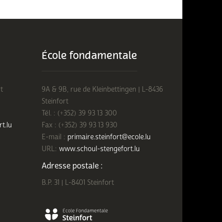
École fondamentale
t
9A & 9B, rue de Kleinbettingen | L-8436
Steinfort
Tél. : (+352) 39 93 13 300
rt.lu
Fax : (+352) 39 93 13 930
E-mail :
primaire.steinfort@ecole.lu
URL:
www.schoul-stengefort.lu
Adresse postale :
B.P. 31 | L-8401 Steinfort