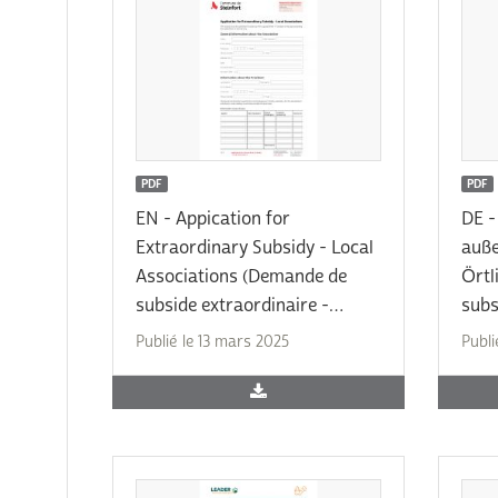
PDF
PDF
EN - Appication for
DE -
Extraordinary Subsidy - Local
auße
Associations (Demande de
Örtl
subside extraordinaire -
subs
Associations locales) 2025
Asso
Publié le 13 mars 2025
Publi