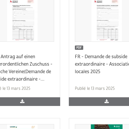
PDF
 Antrag auf einen
FR - Demande de subside
rordentlichen Zuschuss -
extraordinaire - Associat
iche Vereine(Demande de
locales 2025
ide extraordinaire -
ciations locales) 2025
é le 13 mars 2025
Publié le 13 mars 2025