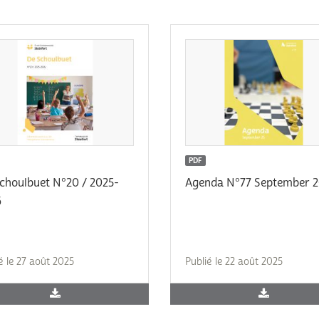
Subventions écologiques
Génération sans tabac
Médiation
Sauvons Bambi !
Office social régional
Steinfort
Repas sur roues
le
SICA
 au
Youth & Work
PDF
choulbuet N°20 / 2025-
Agenda N°77 September 
Zarabina
6
des
é le 27 août 2025
Publié le 22 août 2025