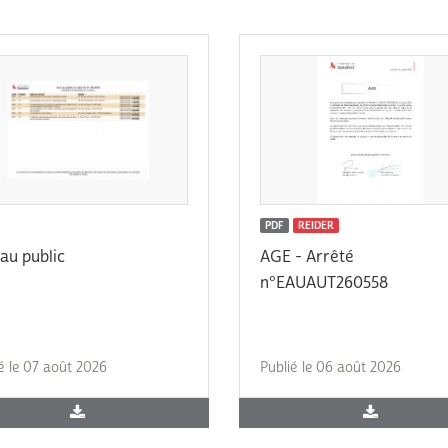
Subventions écologiques
Génération sans tabac
Médiation
Sauvons Bambi !
Office social régional
Steinfort
Repas sur roues
le
SICA
 au
Youth & Work
PDF
REIDER
 au public
AGE - Arrêté
Zarabina
n°EAUAUT260558
des
é le 07 août 2026
Publié le 06 août 2026