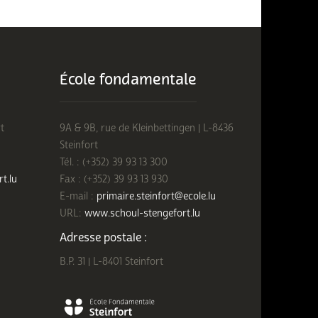
École fondamentale
t
9A & 9B, rue de Kleinbettingen | L-8436
Steinfort
Tél. : (+352) 39 93 13 300
rt.lu
Fax : (+352) 39 93 13 930
E-mail :
primaire.steinfort@ecole.lu
URL:
www.schoul-stengefort.lu
Adresse postale :
B.P. 31 | L-8401 Steinfort