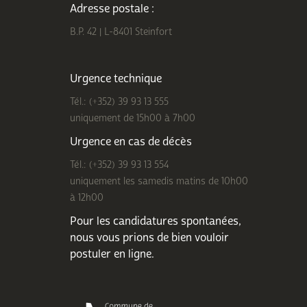
Adresse postale :
B.P. 42 | L-8401 Steinfort
Urgence technique
Tél.: (+352) 39 93 13 555
uniquement de 15h00 à 7h00
Urgence en cas de décès
Tél.: (+352) 39 93 13 554
uniquement les samedis matins de 10h00
à 12h00
Pour les candidatures spontanées,
nous vous prions de bien
vouloir
postuler en ligne
.