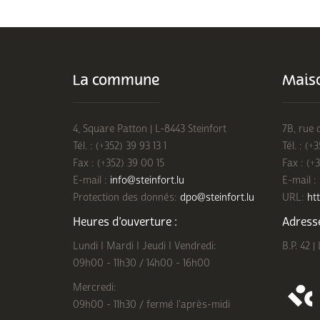
La commune
Maiso
4, Square Patton | L-8443 Steinfort
7B, rue 
Tél. : (+352) 39 93 13 1
Tél. : (+
Fax : (+352) 39 00 15
Fax : (+
E-mail :
info@steinfort.lu
E-mail :
Protection des donnés:
dpo@steinfort.lu
URL:
htt
Heures d’ouverture :
Adresse
Lundi I Mardi I Jeudi I Vendredi:
B.P. 42 |
09h00 - 11h30 / 14h00 - 16h00
Mercredi:
09h00 - 11h30 / fermé l'après-midi