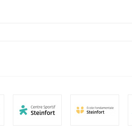
Subventions écologiques
Génération sans tabac
Médiation
Sauvons Bambi !
Office social régional
Steinfort
Repas sur roues
le
SICA
 au
Youth & Work
Zarabina
des