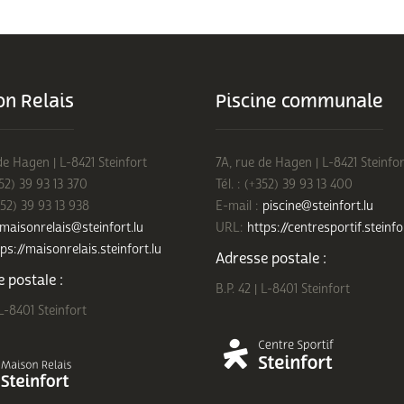
n Relais
Piscine communale
de Hagen | L-8421 Steinfort
7A, rue de Hagen | L-8421 Steinfor
352) 39 93 13 370
Tél. : (+352) 39 93 13 400
352) 39 93 13 938
E-mail :
piscine@steinfort.lu
maisonrelais@steinfort.lu
URL:
https://centresportif.steinfo
ps://maisonrelais.steinfort.lu
Adresse postale :
 postale :
B.P. 42 | L-8401 Steinfort
 L-8401 Steinfort