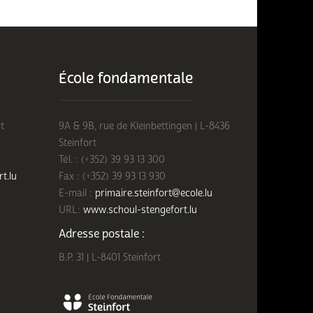
École fondamentale
t
9A & 9B, rue de Kleinbettingen | L-8436
Steinfort
Tél. : (+352) 39 93 13 300
rt.lu
Fax : (+352) 39 93 13 930
E-mail :
primaire.steinfort@ecole.lu
URL:
www.schoul-stengefort.lu
Adresse postale :
B.P. 31 | L-8401 Steinfort