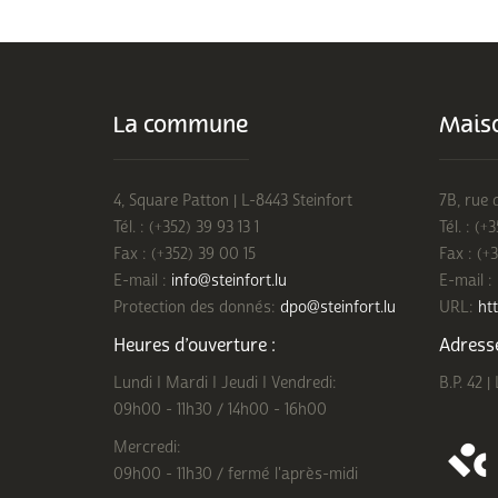
La commune
Maiso
4, Square Patton | L-8443 Steinfort
7B, rue 
Tél. : (+352) 39 93 13 1
Tél. : (+
Fax : (+352) 39 00 15
Fax : (+
E-mail :
info@steinfort.lu
E-mail :
Protection des donnés:
dpo@steinfort.lu
URL:
htt
Heures d’ouverture :
Adresse
Lundi I Mardi I Jeudi I Vendredi:
B.P. 42 |
09h00 - 11h30 / 14h00 - 16h00
Mercredi:
09h00 - 11h30 / fermé l'après-midi