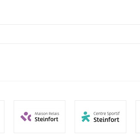
Subventions écologiques
Génération sans tabac
Médiation
Sauvons Bambi !
Office social régional
Steinfort
Repas sur roues
le
SICA
 au
Youth & Work
Zarabina
des