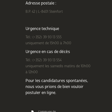
Adresse postale :
B.P. 42 | L-8401 Steinfort
Urgence technique
Tél.: (+352) 39 93 13 555
uniquement de 15h00 à 7h00
Urgence en cas de décès
Tél.: (+352) 39 93 13 554
uniquement les samedis matins de 10h00
à 12h00
Pour les candidatures spontanées,
nous vous prions de bien
vouloir
postuler en ligne
.