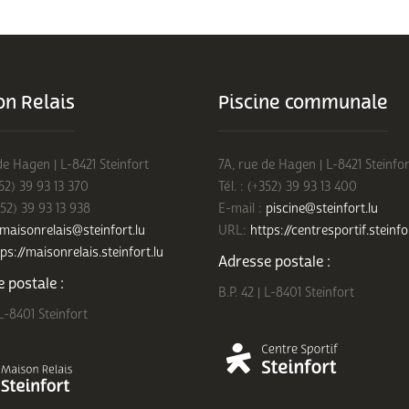
n Relais
Piscine communale
de Hagen | L-8421 Steinfort
7A, rue de Hagen | L-8421 Steinfor
352) 39 93 13 370
Tél. : (+352) 39 93 13 400
352) 39 93 13 938
E-mail :
piscine@steinfort.lu
maisonrelais@steinfort.lu
URL:
https://centresportif.steinfo
ps://maisonrelais.steinfort.lu
Adresse postale :
 postale :
B.P. 42 | L-8401 Steinfort
 L-8401 Steinfort